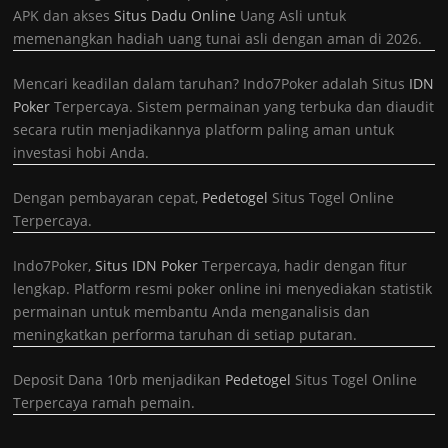
APK dan akses
Situs Dadu Online
Uang Asli untuk
memenangkan hadiah uang tunai asli dengan aman di 2026.
Mencari keadilan dalam taruhan? Indo7Poker adalah Situs
IDN
Poker
Terpercaya. Sistem permainan yang terbuka dan diaudit
secara rutin menjadikannya platform paling aman untuk
investasi hobi Anda.
Dengan pembayaran cepat,
Pedetogel
Situs Togel Online
Terpercaya.
Indo7Poker,
Situs IDN Poker
Terpercaya, hadir dengan fitur
lengkap. Platform resmi poker online ini menyediakan statistik
permainan untuk membantu Anda menganalisis dan
meningkatkan performa taruhan di setiap putaran.
Deposit Dana 10rb menjadikan
Pedetogel
Situs Togel Online
Terpercaya ramah pemain.