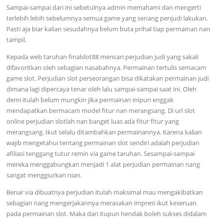
Sampai-sampai dari ini sebetulnya admin memahami dan mengerti
terlebih lebih sebelumnya semua game yang senang penjudi lakukan.
Pasti aja biar kalian sesudahnya belum buta prihal tiap permainan nan
tampil.
Kepada web taruhan finalslot88 mencari perjudian judi yang sakali
difavoritkan oleh sebagian nasabahnya. Permainan tertulis semacam
game slot. Perjudian slot perseorangan bisa dikatakan permainan judi
dimana lagi dipercaya tenar oleh lalu sampai-sampai saat ini. Oleh
demi itulah belum mungkin jika permainan inipun enggak
mendapatkan bermacam model fitur nan merangsang. Di url slot
online perjudian slotlah nan banget luas ada fitur fitur yang
merangsang. Ikut selalu ditambahkan permainannya. Karena kalian
wajib mengetahui tentang permainan slot sendiri adalah perjudian
afiliasi tenggang tutur remin via game taruhan. Sesampai-sampai
mereka menggabungkan menjadi 1 alat perjudian permainan nang
sangat menggiurkan nian.
Benar via dibuatnya perjudian itulah maksimal mau mengakibatkan
sebagian nang mengerjakannya merasakan impresi ikut keseruan
pada permainan slot. Maka dari itupun hendak boleh sukses didalam