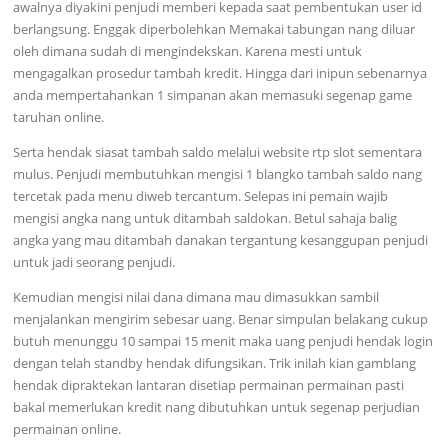
awalnya diyakini penjudi memberi kepada saat pembentukan user id
berlangsung. Enggak diperbolehkan Memakai tabungan nang diluar
oleh dimana sudah di mengindekskan. Karena mesti untuk
mengagalkan prosedur tambah kredit. Hingga dari inipun sebenarnya
anda mempertahankan 1 simpanan akan memasuki segenap game
taruhan online.
Serta hendak siasat tambah saldo melalui website rtp slot sementara
mulus. Penjudi membutuhkan mengisi 1 blangko tambah saldo nang
tercetak pada menu diweb tercantum. Selepas ini pemain wajib
mengisi angka nang untuk ditambah saldokan. Betul sahaja balig
angka yang mau ditambah danakan tergantung kesanggupan penjudi
untuk jadi seorang penjudi.
Kemudian mengisi nilai dana dimana mau dimasukkan sambil
menjalankan mengirim sebesar uang. Benar simpulan belakang cukup
butuh menunggu 10 sampai 15 menit maka uang penjudi hendak login
dengan telah standby hendak difungsikan. Trik inilah kian gamblang
hendak dipraktekan lantaran disetiap permainan permainan pasti
bakal memerlukan kredit nang dibutuhkan untuk segenap perjudian
permainan online.