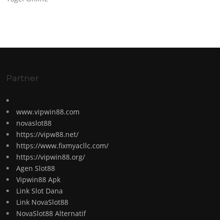
Partner
www.vipwin88.com
novaslot88
https://vipw88.net/
https://www.fixmyacllc.com/
https://vipwin88.org/
Agen Slot88
Vipwin88 Apk
Link Slot Dana
Link NovaSlot88
NovaSlot88 Alternatif