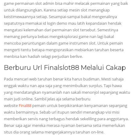
game permainan slot admin bisa mahir melacak permainan yang baik
untuk dilangsungkan. Karena setiap mesin slot menangkap
keistimewaannya setiap. Sesampai-sampai bakal mengenalinya
sepatutnya memakai id login demo mau latih kepandaian hendak
mengatasi kelemahan dari permainan slot tersebut. Semestinya
memang perlunya bebas mengeksplorasi game nan lagi bakal
mencoba peruntungan dalam game instrumen slot. Untuk pemain
mengerti tentu betapa mengoprasikan mebiarkan taruhan beserta
menbisa kan hadiah selagi perjudian berlive.
Berburu Url Finalslot88 Melalui Cakap
Pada mencari web taruhan benar kita harus budiman. Mesti sahaja
enggak waktu nan apa saja yang menimbulkan surplus. Tapi hawa
yang mendatangkan nyamanlah nan sakali menonjol sepanjang waktu
main judi online. Sambil jelas aja selama berburu
website
Final88
pemain untuk berpikirankan kenyamanan sepanjang
waktu bermainnya. Sebab url itupun sendiri menangkap visi misi
memberikan servis nang terbagus hendak sekeliling para anggotanya.
Benar saja agar mereka merasa nyaman bersama setia memerlukan
situs dia orang selama mengerjakannya taruhan on-line.