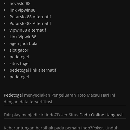
novaslot88
link Vipwin88
Putarslot88 Alternatif
Putarslot88 Alternatif
vipwin88 alternatif
Link Vipwin88
agen judi bola
slot gacor
pedetogel
situs togel
pedetogel link alternatif
pedetogel
Pedetogel
menyediakan Pengeluaran Toto Macau Hari Ini
dengan data terverifikasi.
Fair play menjadi ciri Indo7Poker Situs
Dadu Online Uang Asli
.
Keberuntungan berpihak pada pemain Indo7Poker. Unduh