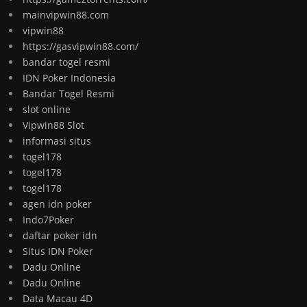
mainvipwin88.com
vipwin88
https://gasvipwin88.com/
bandar togel resmi
IDN Poker Indonesia
Bandar Togel Resmi
slot online
Vipwin88 Slot
informasi situs
togel178
togel178
togel178
agen idn poker
Indo7Poker
daftar poker idn
Situs IDN Poker
Dadu Online
Dadu Online
Data Macau 4D