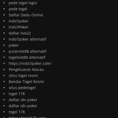
pede togel login
pede togel
Daftar Dadu Online
indo7poker
Indo7Poker
daftar live22
indo7poker alternatif
poker
putarslot88 alternatif
togelslot88 alternatif
https://indo7poker.com/
Pengeluaran Macau
situs togel resmi
Bandar Togel Resmi
situs pedetogel
togel 178
daftar idn poker
daftar idn poker
togel 178
https://togel178.com/