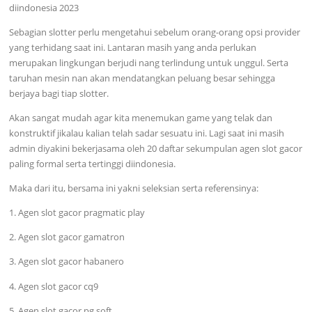
diindonesia 2023
Sebagian slotter perlu mengetahui sebelum orang-orang opsi provider
yang terhidang saat ini. Lantaran masih yang anda perlukan
merupakan lingkungan berjudi nang terlindung untuk unggul. Serta
taruhan mesin nan akan mendatangkan peluang besar sehingga
berjaya bagi tiap slotter.
Akan sangat mudah agar kita menemukan game yang telak dan
konstruktif jikalau kalian telah sadar sesuatu ini. Lagi saat ini masih
admin diyakini bekerjasama oleh 20 daftar sekumpulan agen slot gacor
paling formal serta tertinggi diindonesia.
Maka dari itu, bersama ini yakni seleksian serta referensinya:
1. Agen slot gacor pragmatic play
2. Agen slot gacor gamatron
3. Agen slot gacor habanero
4. Agen slot gacor cq9
5. Agen slot gacor pg soft