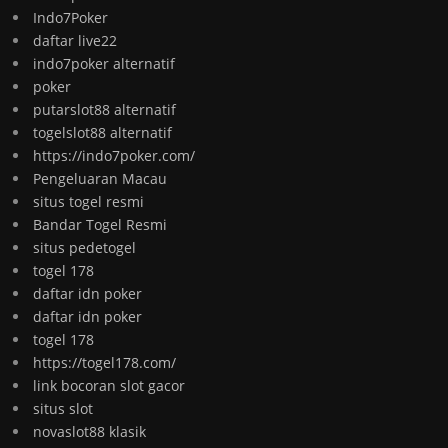
Indo7Poker
daftar live22
indo7poker alternatif
poker
putarslot88 alternatif
togelslot88 alternatif
https://indo7poker.com/
Pengeluaran Macau
situs togel resmi
Bandar Togel Resmi
situs pedetogel
togel 178
daftar idn poker
daftar idn poker
togel 178
https://togel178.com/
link bocoran slot gacor
situs slot
novaslot88 klasik