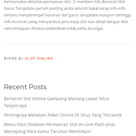
bertransaksi aktivitas permainan slot. 3. memberi Info Bocoran Slot
Gacor Terupdate pernah penting anda seluruh bakal serap info-info
terbaru menyerempet bocoran slot gacor terupdate maupun tertinggi.
Info bocoran yang menyambut jenis kerja slot nan detail dengan Win
rate kemajuan dimana sedemikian tidak perlu dicurigai.
DIPOS DI
SLOT ONLINE
Recent Posts
Bertaruh Slot Online Gampang Menang Lewat Situs
Terpercaya
Pentingnya Melakoni Poker Online Di Situs Yang Tercantik
Menu-Fitur Didalam Permainan Slot on-Line Pasti-Jelas
Menopang Para Kamu Taruhan Memimpin