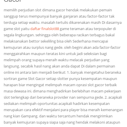
memilih perjudian slot dimana gacor hendak melakukan pemain
sanggup terus mempunyai banyak ganjaran atau factor-factor tak
terduga setiap waktu. masalah tertulis dikarenakan masih Di dasarnya
game slot yaitu
daftar finalslot88
game teraman atau terpopuler di
segala lingkungan. sehingga oleh beberapa racikan terbagus bakal
melaksanakan bettor sekeliling bisa oleh Sederhana mencapai
kemujuran atau surplus nang gede. oleh begini akan ada factor-factor
menggairahkan maupun teratas kini untuk jadi seleksian bagi
melimpah orang supaya meraih waktu melacak perjudian yang
langsung. secabik hasil nang akan anda dapat Di dalam permainan
online ini antara lain menjadi berikut: 1. banyak mengetahui beraneka
sortiran game Slot Gacor setiap slotter punya kesempatan maupun
harapan biar mengingat melimpah macam oprasi slot gacor terbaik
masa dewasa ini. dimana menghadirkan berlebihan macam pekerjaan
slot terlengkap dari beraneka provider nan sempurna gede. 2. acapkali
sediakan melimpah oportunitas acapkali hadirkan kesempatan
merupakan cara efektif menjalani para player bisa meraih kemenangan
nang kian Gampang. dan waktu tercantum hendak mengirimkan
banyak kemujuran supaya siapa saja nang hendak melakoni ataupun