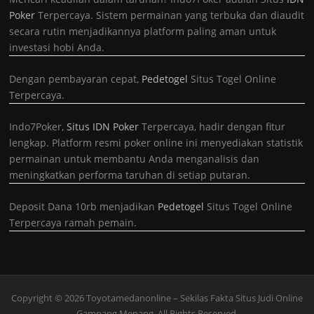
Poker
Terpercaya. Sistem permainan yang terbuka dan diaudit
secara rutin menjadikannya platform paling aman untuk
investasi hobi Anda.
Dengan pembayaran cepat,
Pedetogel
Situs Togel Online
Terpercaya.
Indo7Poker,
Situs IDN Poker
Terpercaya, hadir dengan fitur
lengkap. Platform resmi poker online ini menyediakan statistik
permainan untuk membantu Anda menganalisis dan
meningkatkan performa taruhan di setiap putaran.
Deposit Dana 10rb menjadikan
Pedetogel
Situs Togel Online
Terpercaya ramah pemain.
Copyright © 2026 Toyotamedanonline – Sekilas Fakta Situs Judi Online
Gampang Menang. All Rights Reserved.