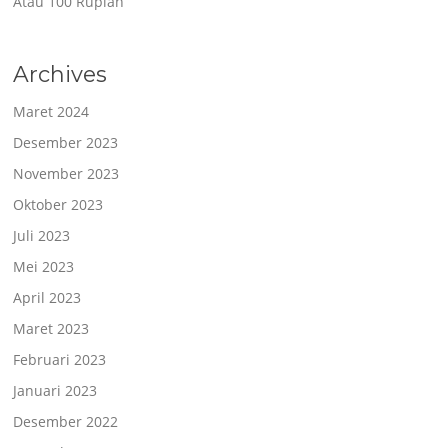
Atau 100 Rupiah
Archives
Maret 2024
Desember 2023
November 2023
Oktober 2023
Juli 2023
Mei 2023
April 2023
Maret 2023
Februari 2023
Januari 2023
Desember 2022