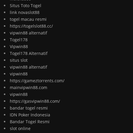
Situs Toto Togel
link novaslot88
togel macau resmi
https://togelslot88.cc/
vipwin88 alternatif
Togel178
Vipwin88
Togel178 Alternatif
situs slot
vipwin88 alternatif
vipwin88
https://gameztorrents.com/
mainvipwin88.com
vipwin88
https://gasvipwin88.com/
bandar togel resmi
IDN Poker Indonesia
Bandar Togel Resmi
slot online