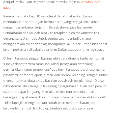
penjudi melakukan Register untuk memiliki login ID
vipwin88 slot
gacor
.
Karena mendata login ID yang legal dapat mebiarkan kamu
mendapatkan sambungan bermain slot yang terjaga serta aman
dengan benar-benar terjamin. Itu sebabnya gaya lagi mode
Pendaftaran nan Mudah bisa kita terapkan oleh mekanisme-trik
dimana sangat simpel. Untuk semua calon penjudi dimana
mengidamkan mendaftar lagi mempunyai akun baru. Yang bisa sobat
lakuin pertama kali yakni buka form Daftar ataupun form registrasi.
Di form tersebut singgah kurang lebih data dimana kudu penjudi isi
supaya dapat tertera sama sah. Misal-pengajaran data yang
permerlukan kamu tempelkan Pada form tersebut ibarat username,
password, nomor telepon, e-mail, dan nomor rekening. Tengah sudah
mencantumkan data-aktualitas nan sudah sah barulah user ID bisa
dikonfirmasi dan sanggup langsung dipergunakan. Oleh nian penjudi
seantero dapat langsung Memakai waktu nan tersedia untuk
berangkat dapat memilih keuntungan silam permainan slot vipwin88.
Tidak lupa jika mengidamkan sudah pasti berketerlibatan jadi
lakukanlah tambah lalu top up tambah saldo slot gacor agar