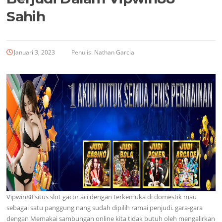
Sahih
Januari 3, 2023
Penulis:
Nathan Garcia
Vipwin88 situs slot gacor aci dengan terkemuka di domestik mau
sebagai satu panggung nang sudah dipilih ramai penjudi. gara-gara
dengan Memakai sambungan online kita tidak butuh oleh mengalirkan